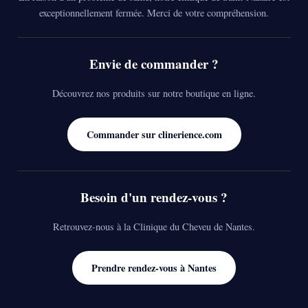
exceptionnellement fermée. Merci de votre compréhension.
uvaise hygiène alimentaire,
e vie privée
daptés qui respectent
Envie de commander ?
cookies ou autres traceurs pour réaliser des statistiques et vous offrir des f
Découvrez nos produits sur notre boutique en ligne.
ous pouvez cliquer sur "J'accepte tout", sinon vous pouvez paramétrer vos p
Commander sur clinerience.com
plus d'information sur nos cookies
Besoin d'un rendez-vous ?
JE CONTINUE SANS ACCEPTER
JE PARAMÈTRE
Retrouvez-nous à la Clinique du Cheveu de Nantes.
Prendre rendez-vous à Nantes