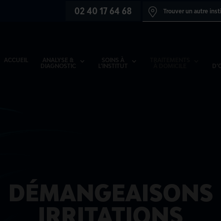
02 40 17 64 68
Trouver un autre inst
ACCUEIL
ANALYSE &
SOINS À
TRAITEMENTS
DIAGNOSTIC
L’INSTITUT
À DOMICILE
D’
DÉMANGEAISONS
IRRITATIONS