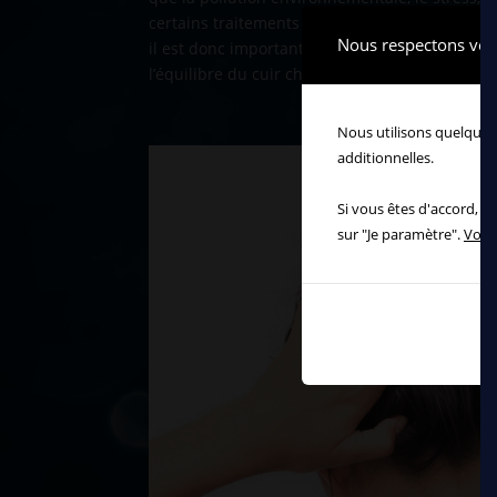
certains traitements médicaux ainsi qu’une ma
Nous respectons votr
il est donc important d’utiliser des produits a
l’équilibre du cuir chevelu.
Nous utilisons quelques 
additionnelles.
Si vous êtes d'accord, v
sur "Je paramètre".
Voir 