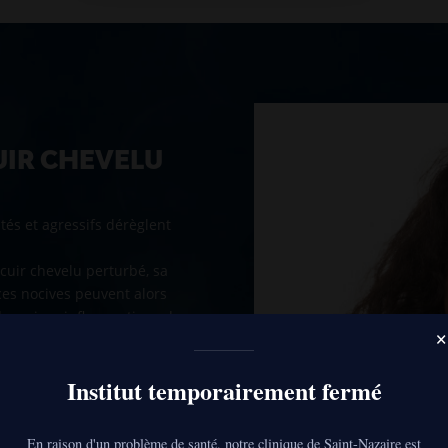
IR CHEVELU
tés et agressifs dérèglent
 cuir chevelu perturbé, sa
ces nocives peuvent alors
 des micro-inflammations du
×
accentuer l’irritation du cuir
ougeurs et une sensation de
Institut temporairement fermé
er les démangeaisons tels
En raison d'un problème de santé, notre clinique de Saint-Nazaire est
 les changements hormonaux,