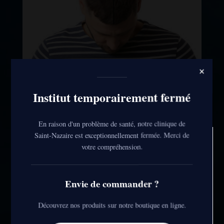
×
Institut temporairement fermé
Nous respectons votre vie privée
En raison d'un problème de santé, notre clinique de
Saint-Nazaire est exceptionnellement fermée. Merci de
votre compréhension.
Nous utilisons quelques cookies ou autres traceurs pour
réaliser des statistiques et vous offrir des fonctionnalités
additionnelles.
Envie de commander ?
Si vous êtes d'accord, vous pouvez cliquer sur "J'accepte
Découvrez nos produits sur notre boutique en ligne.
tout", sinon vous pouvez paramétrer vos préférences en
cliquant sur "Je paramètre".
Voir plus d'information sur