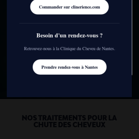
nos cookies
Commander sur clinerience.com
JE CONTINUE SANS ACCEPTER
Besoin d'un rendez-vous ?
JE PARAMÈTRE
Retrouvez-nous à la Clinique du Cheveu de Nantes.
J'ACCEPTE TOUT
Prendre rendez-vous à Nantes
NOS TRAITEMENTS POUR LA
CHUTE DES CHEVEUX