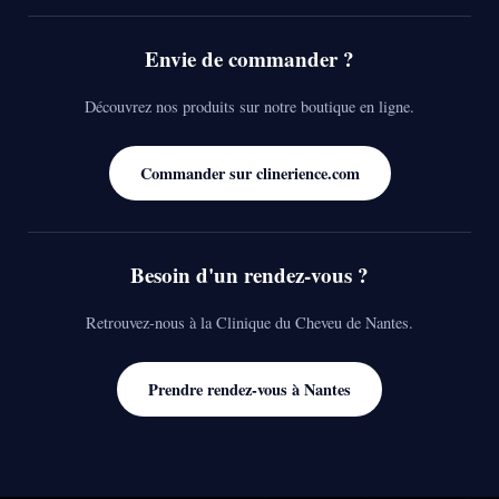
e vie privée
Envie de commander ?
cookies ou autres traceurs pour réaliser des statistiques et vous offrir des f
Découvrez nos produits sur notre boutique en ligne.
ous pouvez cliquer sur "J'accepte tout", sinon vous pouvez paramétrer vos p
Commander sur clinerience.com
plus d'information sur nos cookies
Besoin d'un rendez-vous ?
JE CONTINUE SANS ACCEPTER
JE PARAMÈTRE
Retrouvez-nous à la Clinique du Cheveu de Nantes.
Prendre rendez-vous à Nantes