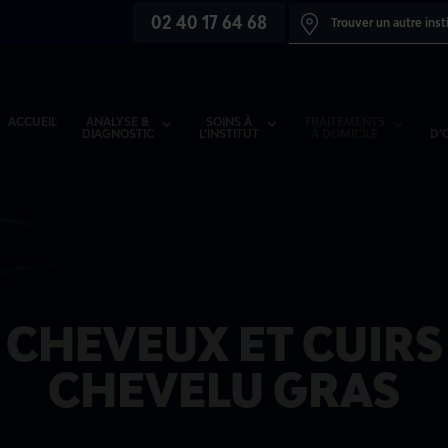
02 40 17 64 68
Trouver un autre inst
ACCUEIL
ANALYSE &
SOINS À
TRAITEMENTS
DIAGNOSTIC
L’INSTITUT
À DOMICILE
D’
CHEVEUX ET CUIRS
CHEVELU GRAS