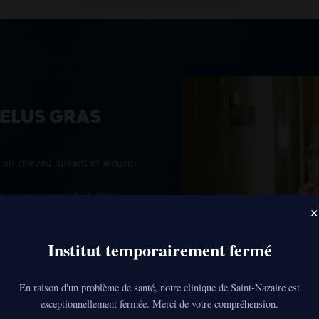
VELUS GRAS
un cheveu luisant et alourdi
cée qui surproduit de la
×
niveau du follicule pileux et
Institut temporairement fermé
ir de nombreuses causes, il
re, cette étape est
écis du dérèglement et de
En raison d'un problème de santé, notre clinique de Saint-Nazaire est
pté visant à rééquilibrer le
exceptionnellement fermée. Merci de votre compréhension.