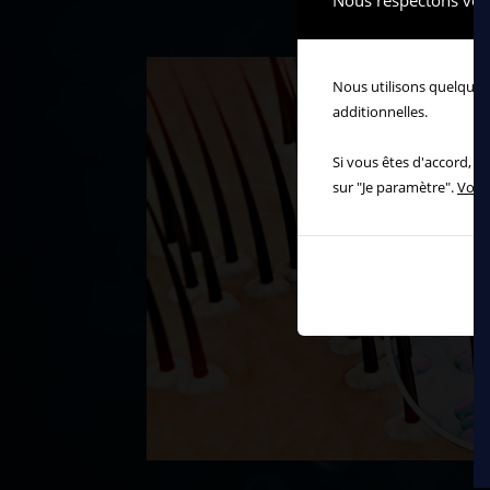
Nous respectons votr
Nous utilisons quelques 
additionnelles.
Si vous êtes d'accord, v
sur "Je paramètre".
Voir 